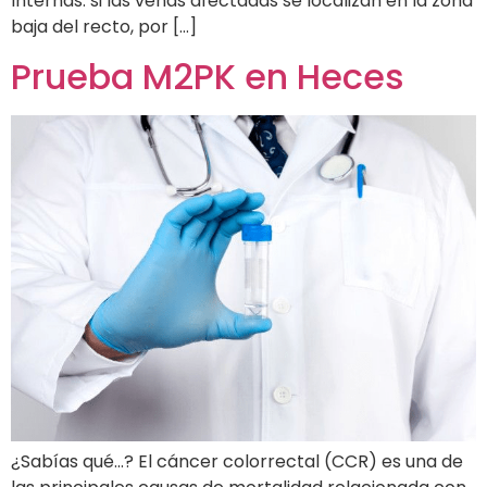
Internas: si las venas afectadas se localizan en la zona
baja del recto, por […]
Prueba M2PK en Heces
¿Sabías qué…? El cáncer colorrectal (CCR) es una de